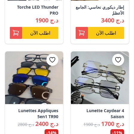
إطار ديكوري نحاسي: الجامع
Torche LED Thunder
الأعظمُ
PRO
3400 د.ج
1900 د.ج
اطلب الآن
اطلب الآن
Lunettes Appliques
Lunette Caydear 4
5en1 TR90
Saison
1700 د.ج
2400 د.ج
1900 د.ج
2800 د.ج
-14%
-11%