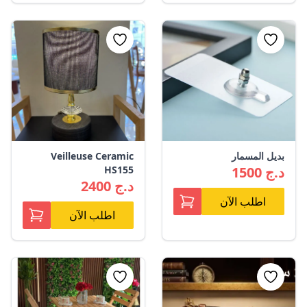
بديل المسمار
Veilleuse Ceramic
1500 د.ج
HS155
2400 د.ج
اطلب الآن
اطلب الآن